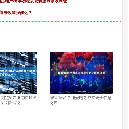
调房地产积 积极稳妥化解重点领域风险
块迎来政策强催化？
参议院投票通过临时拨
智策管家 亨通光电等成立光子信息
交众议院审议
公司