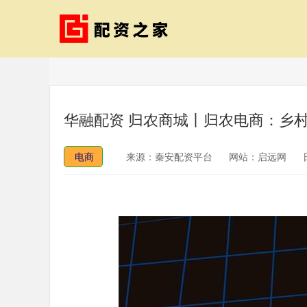
华融配资 归农商城丨归农电商：乡
电商
来源：秦安配资平台
网站：启远网