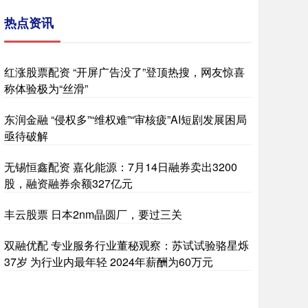
热点资讯
红涨股票配资 “开屏广告没了”登顶热搜，网友惊喜
称体验极为“丝滑”
东润金融 “侵权多”“维权难”“审核疲”AI短剧发展困局
亟待破解
无锡恒鑫配资 嘉化能源：7月14日融券卖出3200
股，融资融券余额327亿元
丰云股票 日本2nm晶圆厂，要过三关
双融优配 专业服务行业董秘观察：苏试试验骆星烁
37岁 为行业内最年轻 2024年薪酬为60万元