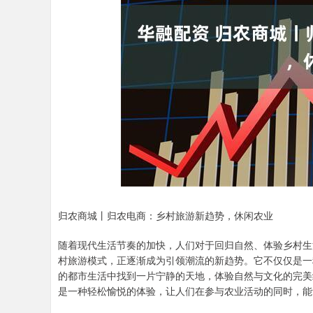
深证成指
14311.01
.68
1.02%
200.89
1
归农商城丨归农电商：乡村旅游新趋势，休闲农业
随着现代生活节奏的加快，人们对于回归自然、体验乡村生
村旅游模式，正逐渐成为引领潮流的新趋势。它不仅仅是一
的都市生活中找到一片宁静的天地，体验自然与文化的完美
是一种轻松愉悦的体验，让人们在参与农业活动的同时，能