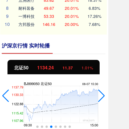
五洲医疗
83.62
20.01%
18.37%
8
耐科装备
49.67
20.01%
6.83%
9
一博科技
53.33
20.01%
17.26%
10
方邦股份
146.16
20.00%
7.68%
沪深京行情 实时轮播
北证50
1134.24
创
11.37
1.01%