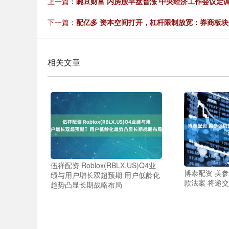
上一篇：
豌豆财富 内房股早盘普涨 中央经济工作会议定
下一篇：
配亿多 资本空间打开，杠杆限制放宽：券商板
相关文章
伍祥配资 Roblox(RBLX.US)Q4业
博泰配资 美
绩与用户增长双超预期 用户低龄化
款法案 将递
趋势凸显长期战略布局