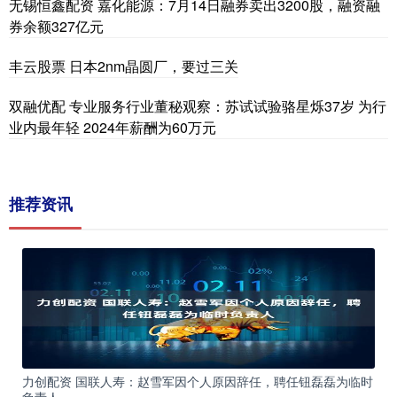
无锡恒鑫配资 嘉化能源：7月14日融券卖出3200股，融资融
券余额327亿元
丰云股票 日本2nm晶圆厂，要过三关
双融优配 专业服务行业董秘观察：苏试试验骆星烁37岁 为行
业内最年轻 2024年薪酬为60万元
推荐资讯
力创配资 国联人寿：赵雪军因个人原因辞任，聘任钮磊磊为临时
负责人