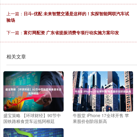
上一篇：
日斗-优配 未来智慧交通是这样的！实探智能网联汽车试
验场
下一篇：
富灯网配资 广东省提振消费专项行动实施方案印发
相关文章
盛宝策略 【环球财经】90节中
牛股堂 iPhone 17全球开售 苹
国铁路粮食货车运抵阿根廷
果股价创阶段新高