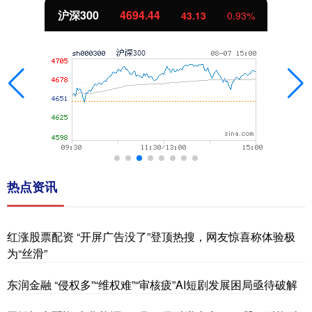
沪深300
4694.44
43.13
0.93%
热点资讯
红涨股票配资 “开屏广告没了”登顶热搜，网友惊喜称体验极
为“丝滑”
东润金融 “侵权多”“维权难”“审核疲”AI短剧发展困局亟待破解