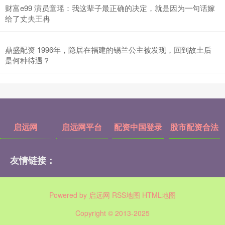
财富e99 演员童瑶：我这辈子最正确的决定，就是因为一句话嫁
给了丈夫王冉
鼎盛配资 1996年，隐居在福建的锡兰公主被发现，回到故土后
是何种待遇？
启远网
启远网平台
配资中国登录
股市配资合法
友情链接：
Powered by
启远网
RSS地图
HTML地图
Copyright
© 2013-2025