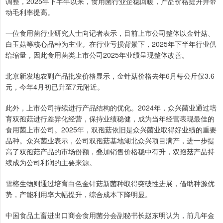
调整，2025年下半年以来，食用菌行业企稳回暖，产品价格提升并带
动毛利率提高。
一位食用菌行业研究人士向记者表示，目前上市公司整体以金针菇、
白玉菇等核心品种为主业。在行业亏损背景下，2025年下半年行业供
给缩量，因此食用菌类上市公司2025年业绩呈现整体改善。
北京新发地农副产品批发价格显示，金针菇价格去年6月每公斤仅3.6
元，今年4月初已升至7元附近。
此外，上市公司持续进行产品结构的优化。2024年，众兴菌业通过培
育双孢菇进行差异化经营，保持业绩稳健，成为当年经营表现最佳的
食用菌上市公司。2025年，双孢菇依旧是众兴菌业取得好业绩的重要
品种。众兴菌业表示，公司双孢菇基地湖北众兴项目满产，进一步提
高了双孢菇产品的市场份额，叠加销售价格稳中有升，双孢菇产品持
续成为公司利润的主要来源。
雪榕生物则通过培育白色金针菇新菌种取得突破性进展，借助种源优
势，产能利用率大幅提升，综合成本下降明显。
中国食品土畜进出口商会食用菌分会副秘书长赵东明认为，前几年金