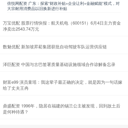
倍悦网配资 广东：探索“财政补贴+企业让利+金融赋能”模式，对
大宗耐用消费品以旧换新进行补贴
万宝优配 股票行情快报：航天机电（600151）6月4日主力资金
净卖出2543.74万元
数魅优配 新加坡昇菘集团获批自动驾驶车队运营供应链
泽巨配资 中国与古巴签署质量基础设施领域合作谅解备忘录
财富e99 演员童瑶：我这辈子最正确的决定，就是因为一句话嫁
给了丈夫王冉
鼎盛配资 1996年，隐居在福建的锡兰公主被发现，回到故土后
是何种待遇？