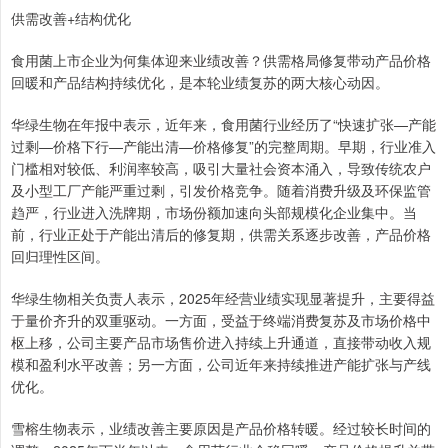
供需改善+结构优化
食用菌上市企业为何集体迎来业绩改善？供需格局修复带动产品价格
回暖和产品结构持续优化，是本轮业绩复苏的两大核心动因。
华绿生物在年报中表示，近年来，食用菌行业经历了“快速扩张—产能
过剩—价格下行—产能出清—价格修复”的完整周期。早期，行业准入
门槛相对较低、利润率较高，吸引大量社会资本涌入，导致传统农户
及小型工厂产能严重过剩，引发价格竞争。随着消费升级及环保监管
趋严，行业进入洗牌期，市场份额加速向头部规模化企业集中。当
前，行业正处于产能出清后的修复期，供需关系逐步改善，产品价格
回归理性区间。
华绿生物相关负责人表示，2025年经营业绩实现显著提升，主要得益
于量价齐升的双重驱动。一方面，受益于终端消费复苏及市场价格中
枢上移，公司主要产品市场售价进入持续上升通道，直接带动收入规
模和盈利水平改善；另一方面，公司近年来持续推进产能扩张与产线
优化。
雪榕生物表示，业绩改善主要原因是产品价格转暖。经过较长时间的