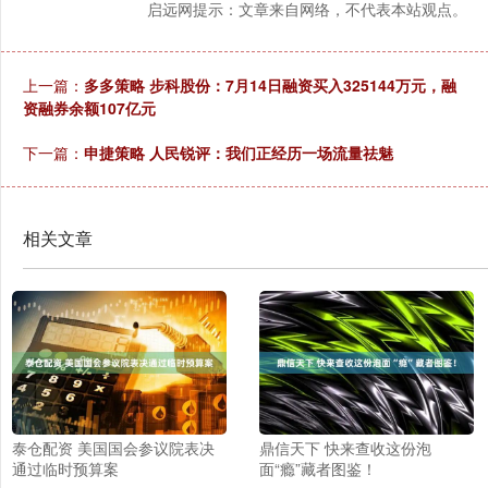
启远网提示：文章来自网络，不代表本站观点。
上一篇：
多多策略 步科股份：7月14日融资买入325144万元，融
资融券余额107亿元
下一篇：
申捷策略 人民锐评：我们正经历一场流量祛魅
相关文章
泰仓配资 美国国会参议院表决
鼎信天下 快来查收这份泡
通过临时预算案
面“瘾”藏者图鉴！