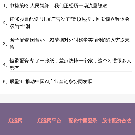
申捷策略 人民锐评：我们正经历一场流量祛魅
1、
红涨股票配资 “开屏广告没了”登顶热搜，网友惊喜称体验
2、
极为“丝滑”
君子配资 国台办：赖清德对外叫嚣坐实“台独”陷入穷途末
3、
路
恒盈配资 垫了一张纸，差点烧掉一个家，这个习惯很多人
4、
都有
股盈汇 推动中国AI产业全链条协同发展
5、
启远网
启远网平台
配资中国登录
股市配资合法