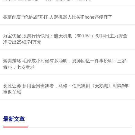
兆富配资 “价格战”开打 人形机器人比买iPhone还便宜了
万宝优配 股票行情快报：航天机电（600151）6月4日主力资金
净卖出2543.74万元
聚美策略 毛泽东小时候有多聪明，恩师回忆一件事说明：三岁
看小，七岁看老
长胜证券 起用全男班舞者，马修・伯恩舞剧《天鹅湖》时隔6年
重返羊城
最新文章