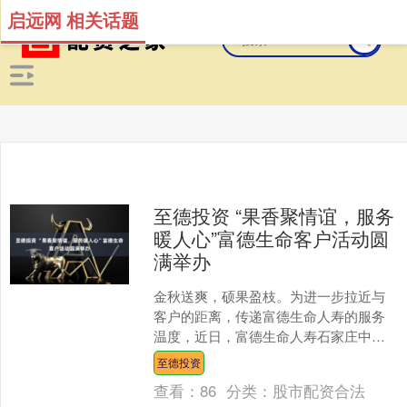
启远网 相关话题
至德投资 “果香聚情谊，服务
暖人心”富德生命客户活动圆
满举办
金秋送爽，硕果盈枝。为进一步拉近与
客户的距离，传递富德生命人寿的服务
温度，近日，富德生命人寿石家庄中支
续期收展部精心组织客户前往近郊生态
至德投资
苹果园，开展“果香聚情谊....
查看：
86
分类：
股市配资合法