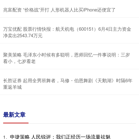
兆富配资 “价格战”开打 人形机器人比买iPhone还便宜了
万宝优配 股票行情快报：航天机电（600151）6月4日主力资金
净卖出2543.74万元
聚美策略 毛泽东小时候有多聪明，恩师回忆一件事说明：三岁
看小，七岁看老
长胜证券 起用全男班舞者，马修・伯恩舞剧《天鹅湖》时隔6年
重返羊城
最新文章
申捷策略 人民锐评：我们正经历一场流量祛魅
1、