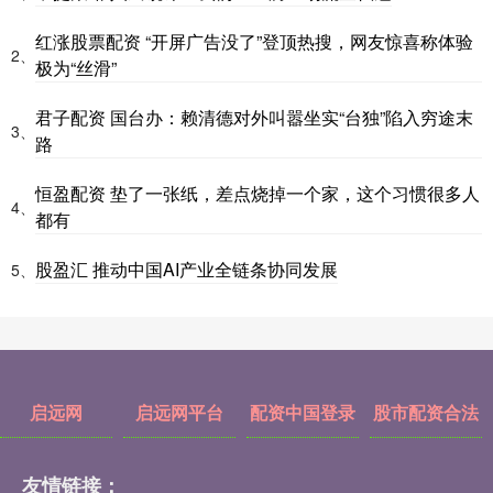
红涨股票配资 “开屏广告没了”登顶热搜，网友惊喜称体验
2、
极为“丝滑”
君子配资 国台办：赖清德对外叫嚣坐实“台独”陷入穷途末
3、
路
恒盈配资 垫了一张纸，差点烧掉一个家，这个习惯很多人
4、
都有
股盈汇 推动中国AI产业全链条协同发展
5、
启远网
启远网平台
配资中国登录
股市配资合法
友情链接：