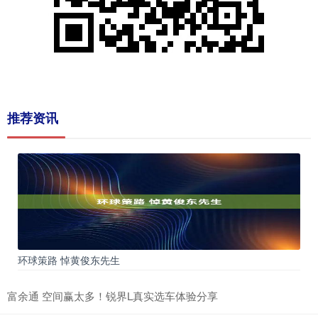
推荐资讯
环球策路 悼黄俊东先生
富余通 空间赢太多！锐界L真实选车体验分享