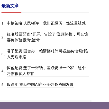
最新文章
申捷策略 人民锐评：我们正经历一场流量祛魅
1、
红涨股票配资 “开屏广告没了”登顶热搜，网友惊
2、
喜称体验极为“丝滑”
君子配资 国台办：赖清德对外叫嚣坐实“台独”陷
3、
入穷途末路
恒盈配资 垫了一张纸，差点烧掉一个家，这个
4、
习惯很多人都有
股盈汇 推动中国AI产业全链条协同发展
5、