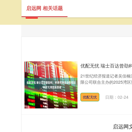
启远网 相关话题
优配无忧 瑞士百达曾劭
21世纪经济报道记者吴佳楠
限公司联合主办的2025湾区
日期：02-24
优配无忧
启远网