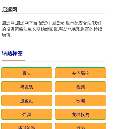
启远网
启远网,启远网平台,配资中国登录,股市配资合法/我们
的投资策略注重长期稳健回报,帮助您实现财富的持续
增值。
话题标签
表决
委内瑞拉
粤友钱
视频
股盈汇
欧洲
强调
龙坤投资
环球策路
成为