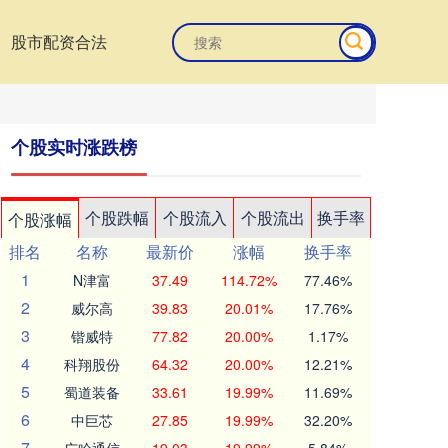
股市配资合法
个股实时涨跌榜
个股跌幅
个股流入
个股流出
换手率
个股涨幅
排名
名称
最新价
涨幅
换手率
1
N津富
37.49
114.72%
77.46%
2
威尔高
39.83
20.01%
17.76%
3
锴威特
77.82
20.00%
1.17%
4
科翔股份
64.32
20.00%
12.21%
5
蜀道装备
33.61
19.99%
11.69%
6
中巨芯
27.85
19.99%
32.20%
7