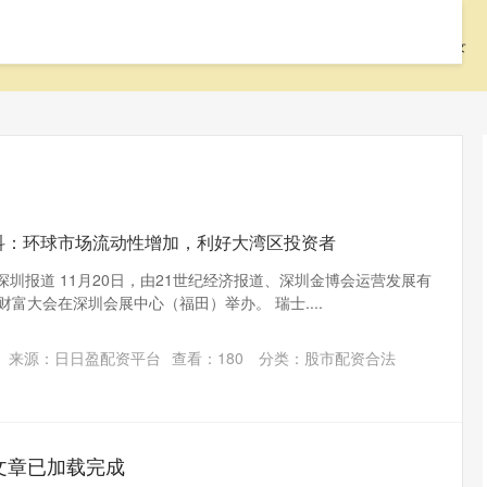
首页
启远网
启远网平台
配资中国登录
科：环球市场流动性增加，利好大湾区投资者
深圳报道 11月20日，由21世纪经济报道、深圳金博会运营发展有
财富大会在深圳会展中心（福田）举办。 瑞士....
来源：日日盈配资平台
查看：
180
分类：
股市配资合法
文章已加载完成