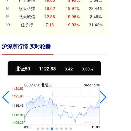
广哈通信
19.03
19.99%
5.84%
8
欣天科技
18.02
19.97%
28.44%
9
飞天诚信
12.56
19.96%
8.49%
10
任子行
7.16
19.93%
31.42%
沪深京行情 实时轮播
北证50
1122.88
创
3.42
0.30%