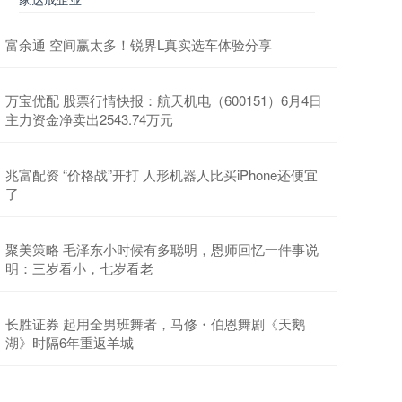
富余通 空间赢太多！锐界L真实选车体验分享
万宝优配 股票行情快报：航天机电（600151）6月4日
主力资金净卖出2543.74万元
兆富配资 “价格战”开打 人形机器人比买iPhone还便宜
了
聚美策略 毛泽东小时候有多聪明，恩师回忆一件事说
明：三岁看小，七岁看老
长胜证券 起用全男班舞者，马修・伯恩舞剧《天鹅
湖》时隔6年重返羊城