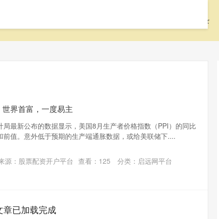
首页
启远网
启远网平台
配资中国登录
！世界首富，一度易主
局最新公布的数据显示，美国8月生产者价格指数（PPI）的同比
前值。意外低于预期的生产端通胀数据，或给美联储下....
来源：股票配资开户平台
查看：
125
分类：
启远网平台
文章已加载完成