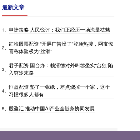
最新文章
申捷策略 人民锐评：我们正经历一场流量祛魅
1、
红涨股票配资 “开屏广告没了”登顶热搜，网友惊
2、
喜称体验极为“丝滑”
君子配资 国台办：赖清德对外叫嚣坐实“台独”陷
3、
入穷途末路
恒盈配资 垫了一张纸，差点烧掉一个家，这个
4、
习惯很多人都有
股盈汇 推动中国AI产业全链条协同发展
5、