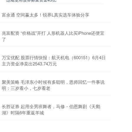
富余通 空间赢太多！锐界L真实选车体验分享
兆富配资 “价格战”开打 人形机器人比买iPhone还便宜
了
万宝优配 股票行情快报：航天机电（600151）6月4日
主力资金净卖出2543.74万元
聚美策略 毛泽东小时候有多聪明，恩师回忆一件事说
明：三岁看小，七岁看老
长胜证券 起用全男班舞者，马修・伯恩舞剧《天鹅
湖》时隔6年重返羊城