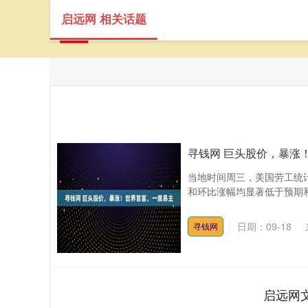
启远网 相关话题
寻钱网 巨头股价，暴涨
当地时间周三，美国劳工统计
和环比涨幅均显著低于预期和
日期：09-18
寻钱网
启远网