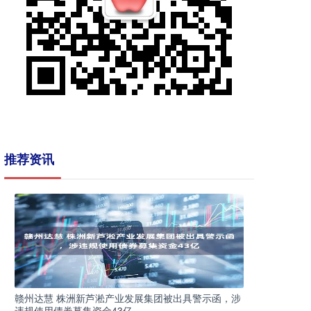
推荐资讯
赣州达慧 株洲新芦淞产业发展集团被出具警示函，涉
违规使用债券募集资金43亿