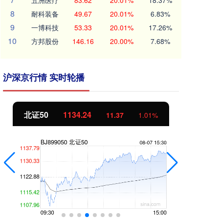
五洲医疗
83.62
20.01%
18.37%
8
耐科装备
49.67
20.01%
6.83%
9
一博科技
53.33
20.01%
17.26%
10
方邦股份
146.16
20.00%
7.68%
沪深京行情 实时轮播
北证50
1134.24
创
11.37
1.01%