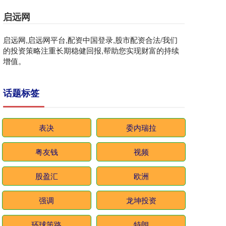
启远网
启远网,启远网平台,配资中国登录,股市配资合法/我们
的投资策略注重长期稳健回报,帮助您实现财富的持续
增值。
话题标签
表决
委内瑞拉
粤友钱
视频
股盈汇
欧洲
强调
龙坤投资
环球策路
特朗