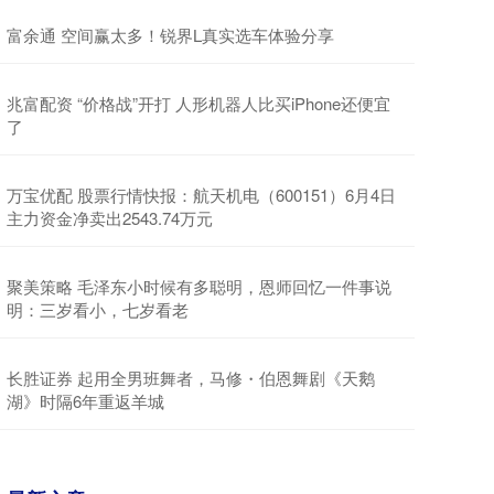
富余通 空间赢太多！锐界L真实选车体验分享
兆富配资 “价格战”开打 人形机器人比买iPhone还便宜
了
万宝优配 股票行情快报：航天机电（600151）6月4日
主力资金净卖出2543.74万元
聚美策略 毛泽东小时候有多聪明，恩师回忆一件事说
明：三岁看小，七岁看老
长胜证券 起用全男班舞者，马修・伯恩舞剧《天鹅
湖》时隔6年重返羊城