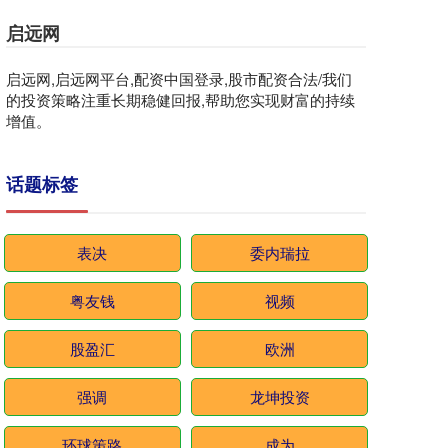
启远网
启远网,启远网平台,配资中国登录,股市配资合法/我们
的投资策略注重长期稳健回报,帮助您实现财富的持续
增值。
话题标签
表决
委内瑞拉
粤友钱
视频
股盈汇
欧洲
强调
龙坤投资
环球策路
成为