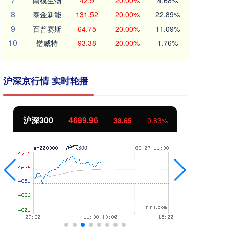
南模生物
42.9
20.00%
4.68%
8
泰金新能
131.52
20.00%
22.89%
9
百普赛斯
64.75
20.00%
11.09%
10
锴威特
93.38
20.00%
1.76%
沪深京行情 实时轮播
北证50
1129.72
创
6.84
0.61%