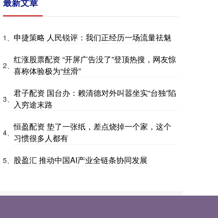
最新文章
申捷策略 人民锐评：我们正经历一场流量祛魅
1、
红涨股票配资 “开屏广告没了”登顶热搜，网友惊
2、
喜称体验极为“丝滑”
君子配资 国台办：赖清德对外叫嚣坐实“台独”陷
3、
入穷途末路
恒盈配资 垫了一张纸，差点烧掉一个家，这个
4、
习惯很多人都有
股盈汇 推动中国AI产业全链条协同发展
5、