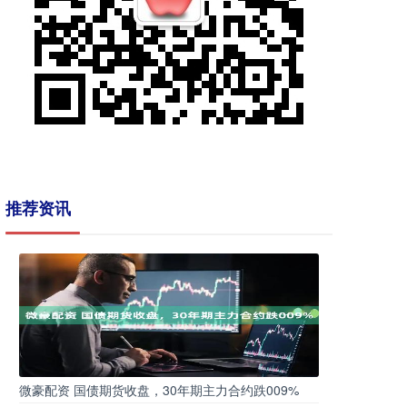
推荐资讯
微豪配资 国债期货收盘，30年期主力合约跌009%