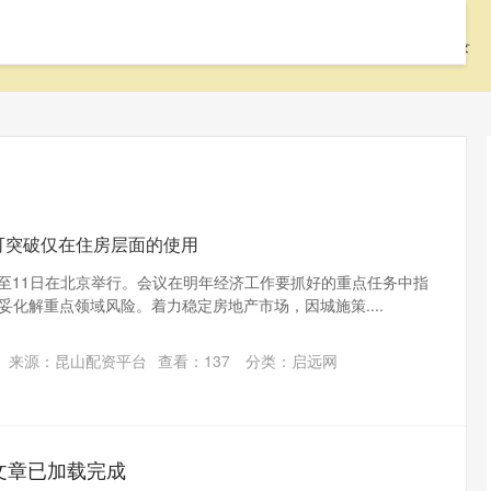
首页
启远网
启远网平台
配资中国登录
可突破仅在住房层面的使用
日至11日在北京举行。会议在明年经济工作要抓好的重点任务中指
妥化解重点领域风险。着力稳定房地产市场，因城施策....
来源：昆山配资平台
查看：
137
分类：
启远网
文章已加载完成