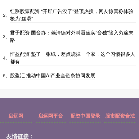
红涨股票配资 “开屏广告没了”登顶热搜，网友惊喜称体验
2、
极为“丝滑”
君子配资 国台办：赖清德对外叫嚣坐实“台独”陷入穷途末
3、
路
恒盈配资 垫了一张纸，差点烧掉一个家，这个习惯很多人
4、
都有
股盈汇 推动中国AI产业全链条协同发展
5、
启远网
启远网平台
配资中国登录
股市配资合法
友情链接：