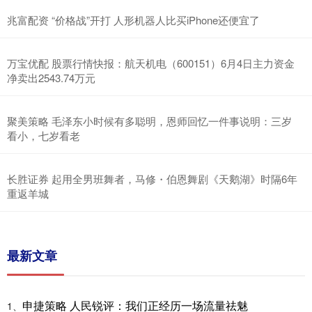
兆富配资 “价格战”开打 人形机器人比买iPhone还便宜了
万宝优配 股票行情快报：航天机电（600151）6月4日主力资金
净卖出2543.74万元
聚美策略 毛泽东小时候有多聪明，恩师回忆一件事说明：三岁
看小，七岁看老
长胜证券 起用全男班舞者，马修・伯恩舞剧《天鹅湖》时隔6年
重返羊城
最新文章
申捷策略 人民锐评：我们正经历一场流量祛魅
1、