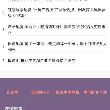
红涨股票配资 “开屏广告没了”登顶热搜，网友惊喜称体验
2、
极为“丝滑”
君子配资 国台办：赖清德对外叫嚣坐实“台独”陷入穷途末
3、
路
恒盈配资 垫了一张纸，差点烧掉一个家，这个习惯很多人
4、
都有
股盈汇 推动中国AI产业全链条协同发展
5、
启远网
启远网平台
配资中国登录
股市配资合法
友情链接：