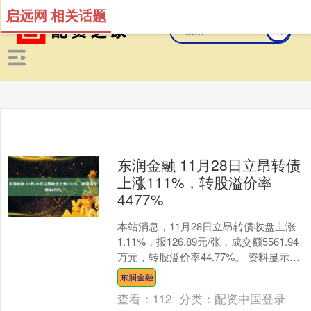
启远网 相关话题
东润金融 11月28日立昂转债
上涨111%，转股溢价率
4477%
本站消息，11月28日立昂转债收盘上涨
1.11%，报126.89元/张，成交额5561.94
万元，转股溢价率44.77%。 资料显示，
立昂转债信用级别为“AA”....
东润金融
查看：
112
分类：
配资中国登录