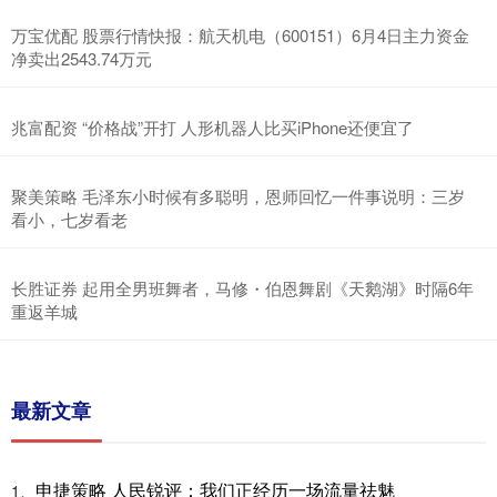
万宝优配 股票行情快报：航天机电（600151）6月4日主力资金
净卖出2543.74万元
兆富配资 “价格战”开打 人形机器人比买iPhone还便宜了
聚美策略 毛泽东小时候有多聪明，恩师回忆一件事说明：三岁
看小，七岁看老
长胜证券 起用全男班舞者，马修・伯恩舞剧《天鹅湖》时隔6年
重返羊城
最新文章
申捷策略 人民锐评：我们正经历一场流量祛魅
1、