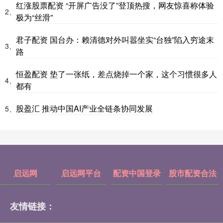
红涨股票配资 “开屏广告没了”登顶热搜，网友惊喜称体验
2、
极为“丝滑”
君子配资 国台办：赖清德对外叫嚣坐实“台独”陷入穷途末
3、
路
恒盈配资 垫了一张纸，差点烧掉一个家，这个习惯很多人
4、
都有
股盈汇 推动中国AI产业全链条协同发展
5、
启远网
启远网平台
配资中国登录
股市配资合法
友情链接：