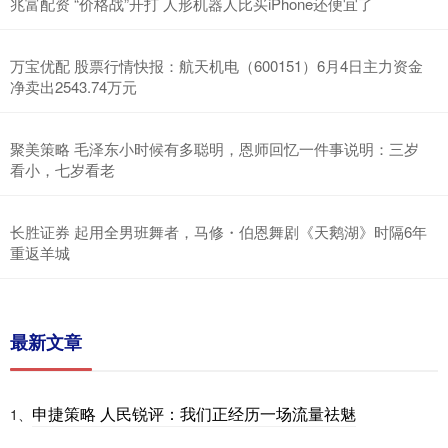
兆富配资 “价格战”开打 人形机器人比买iPhone还便宜了
万宝优配 股票行情快报：航天机电（600151）6月4日主力资金
净卖出2543.74万元
聚美策略 毛泽东小时候有多聪明，恩师回忆一件事说明：三岁
看小，七岁看老
长胜证券 起用全男班舞者，马修・伯恩舞剧《天鹅湖》时隔6年
重返羊城
最新文章
申捷策略 人民锐评：我们正经历一场流量祛魅
1、