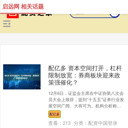
启远网 相关话题
配亿多 资本空间打开，杠杆
限制放宽：券商板块迎来政
策强催化？
12月6日，证监会主席在中证协第八次会
员大会上致辞，提到“十五五”证券行业发
展空间广阔、大有可为。机构分析称，
监管态度转向积极，同时指明行业发展
配亿多
路线，或成为板块....
查看：
213
分类：
配资中国登录