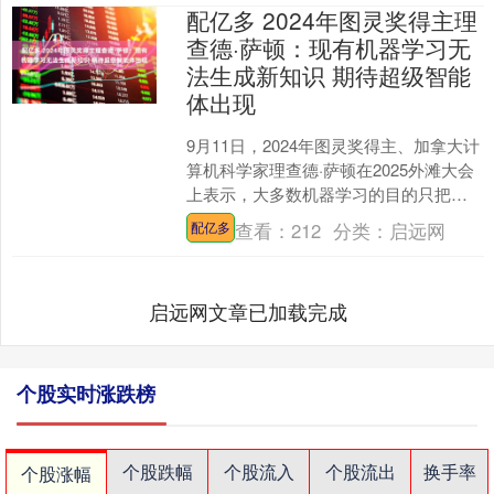
配亿多 2024年图灵奖得主理
查德·萨顿：现有机器学习无
法生成新知识 期待超级智能
体出现
9月11日，2024年图灵奖得主、加拿大计
算机科学家理查德·萨顿在2025外滩大会
上表示，大多数机器学习的目的只把人
类已有的知识转移到一个静态、没有自
查看：
212
分类：
启远网
配亿多
主学习能力....
启远网文章已加载完成
个股实时涨跌榜
个股跌幅
个股流入
个股流出
换手率
个股涨幅