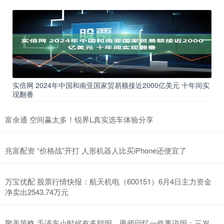
实倍网 2024年中国和南亚国家贸易额接近2000亿美元 十年间实
现翻番
富余通 空间赢太多！锐界L真实选车体验分享
兆富配资 “价格战”开打 人形机器人比买iPhone还便宜了
万宝优配 股票行情快报：航天机电（600151）6月4日主力资金
净卖出2543.74万元
聚美策略 毛泽东小时候有多聪明，恩师回忆一件事说明：三岁