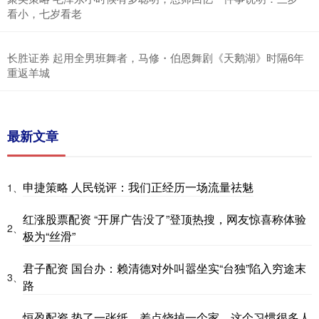
看小，七岁看老
长胜证券 起用全男班舞者，马修・伯恩舞剧《天鹅湖》时隔6年
重返羊城
最新文章
申捷策略 人民锐评：我们正经历一场流量祛魅
1、
红涨股票配资 “开屏广告没了”登顶热搜，网友惊喜称体验
2、
极为“丝滑”
君子配资 国台办：赖清德对外叫嚣坐实“台独”陷入穷途末
3、
路
恒盈配资 垫了一张纸，差点烧掉一个家，这个习惯很多人