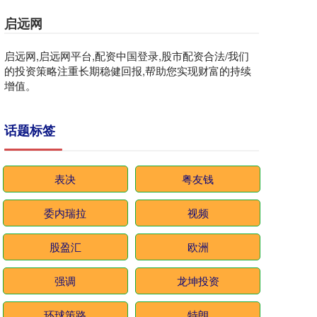
启远网
启远网,启远网平台,配资中国登录,股市配资合法/我们
的投资策略注重长期稳健回报,帮助您实现财富的持续
增值。
话题标签
表决
粤友钱
委内瑞拉
视频
股盈汇
欧洲
强调
龙坤投资
环球策路
特朗