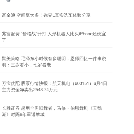
富余通 空间赢太多！锐界L真实选车体验分享
兆富配资 “价格战”开打 人形机器人比买iPhone还便宜
了
聚美策略 毛泽东小时候有多聪明，恩师回忆一件事说
明：三岁看小，七岁看老
万宝优配 股票行情快报：航天机电（600151）6月4日
主力资金净卖出2543.74万元
长胜证券 起用全男班舞者，马修・伯恩舞剧《天鹅
湖》时隔6年重返羊城