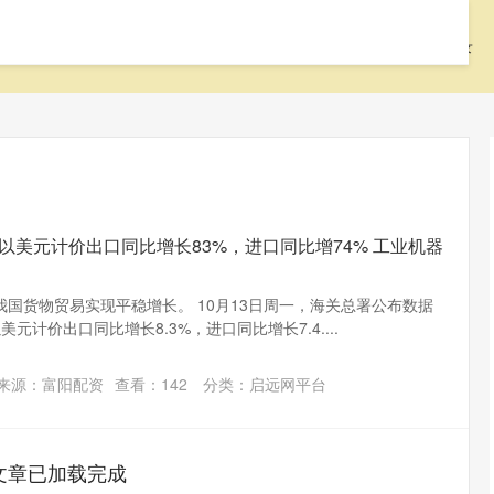
首页
启远网
启远网平台
配资中国登录
以美元计价出口同比增长83%，进口同比增74% 工业机器
国货物贸易实现平稳增长。 10月13日周一，海关总署公布数据
元计价出口同比增长8.3%，进口同比增长7.4....
来源：富阳配资
查看：
142
分类：
启远网平台
文章已加载完成