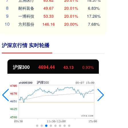
五洲医疗
83.62
20.01%
18.37%
8
耐科装备
49.67
20.01%
6.83%
9
一博科技
53.33
20.01%
17.26%
10
方邦股份
146.16
20.00%
7.68%
沪深京行情 实时轮播
北证50
1134.24
创
11.37
1.01%