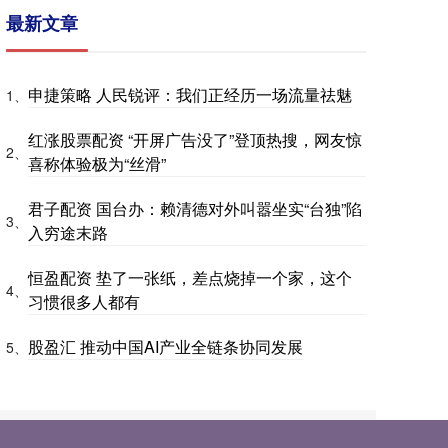
最新文章
申捷策略 人民锐评：我们正经历一场流量祛魅
1、
红涨股票配资 “开屏广告没了”登顶热搜，网友惊
2、
喜称体验极为“丝滑”
君子配资 国台办：赖清德对外叫嚣坐实“台独”陷
3、
入穷途末路
恒盈配资 垫了一张纸，差点烧掉一个家，这个
4、
习惯很多人都有
股盈汇 推动中国AI产业全链条协同发展
5、