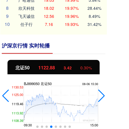
广哈通信
19.03
19.99%
5.84%
8
欣天科技
18.02
19.97%
28.44%
9
飞天诚信
12.56
19.96%
8.49%
10
任子行
7.16
19.93%
31.42%
沪深京行情 实时轮播
北证50
1122.88
创
3.42
0.30%