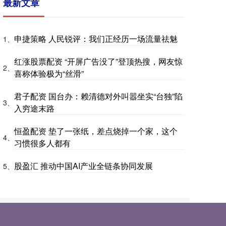
最新文章
申捷策略 人民锐评：我们正经历一场流量祛魅
1、
红涨股票配资 “开屏广告没了”登顶热搜，网友惊
2、
喜称体验极为“丝滑”
君子配资 国台办：赖清德对外叫嚣坐实“台独”陷
3、
入穷途末路
恒盈配资 垫了一张纸，差点烧掉一个家，这个
4、
习惯很多人都有
股盈汇 推动中国AI产业全链条协同发展
5、