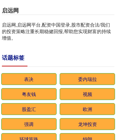
启远网
启远网,启远网平台,配资中国登录,股市配资合法/我们
的投资策略注重长期稳健回报,帮助您实现财富的持续
增值。
话题标签
表决
委内瑞拉
粤友钱
视频
股盈汇
欧洲
强调
龙坤投资
环球策路
特朗