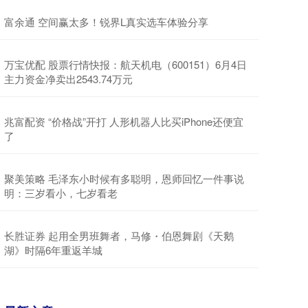
富余通 空间赢太多！锐界L真实选车体验分享
万宝优配 股票行情快报：航天机电（600151）6月4日
主力资金净卖出2543.74万元
兆富配资 “价格战”开打 人形机器人比买iPhone还便宜
了
聚美策略 毛泽东小时候有多聪明，恩师回忆一件事说
明：三岁看小，七岁看老
长胜证券 起用全男班舞者，马修・伯恩舞剧《天鹅
湖》时隔6年重返羊城