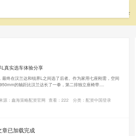
首页
启远网
启远网平台
配资中国登录
界L真实选车体验分享
，最终在汉兰达和锐界L之间选了后者。作为家用七座刚需，空间
950mm的轴距比汉兰达长了一拳，第二排独立座椅带....
来源：鑫海策略配资官网
查看：
222
分类：
配资中国登录
文章已加载完成