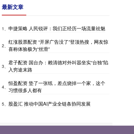
最新文章
申捷策略 人民锐评：我们正经历一场流量祛魅
1、
红涨股票配资 “开屏广告没了”登顶热搜，网友惊
2、
喜称体验极为“丝滑”
君子配资 国台办：赖清德对外叫嚣坐实“台独”陷
3、
入穷途末路
恒盈配资 垫了一张纸，差点烧掉一个家，这个
4、
习惯很多人都有
股盈汇 推动中国AI产业全链条协同发展
5、