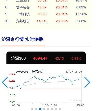
五洲医疗
83.62
20.01%
18.37%
8
耐科装备
49.67
20.01%
6.83%
9
一博科技
53.33
20.01%
17.26%
10
方邦股份
146.16
20.00%
7.68%
沪深京行情 实时轮播
沪深300
4694.44
北
43.13
0.93%