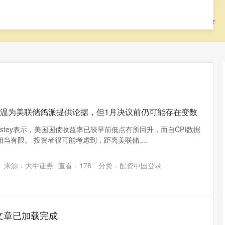
首页
启远网
启远网平台
配资中国登录
I降温为美联储鸽派提供论据，但1月决议前仍可能存在变数
nstey表示，美国国债收益率已较早前低点有所回升，而自CPI数据
当有限。 投资者很可能考虑到，距离美联储....
来源：大牛证券
查看：
178
分类：
配资中国登录
文章已加载完成