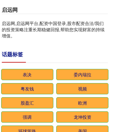
启远网
启远网,启远网平台,配资中国登录,股市配资合法/我们
的投资策略注重长期稳健回报,帮助您实现财富的持续
增值。
话题标签
表决
委内瑞拉
粤友钱
视频
股盈汇
欧洲
强调
龙坤投资
环球策路
美国