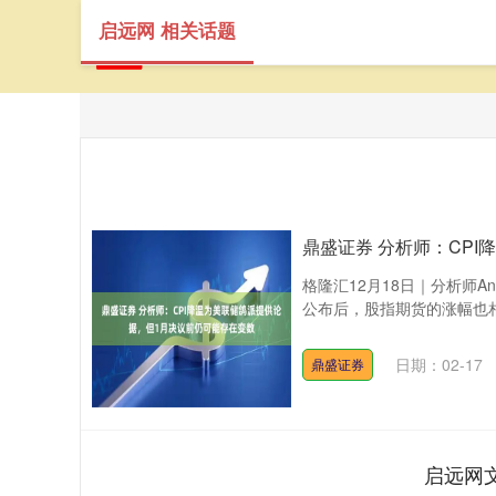
启远网 相关话题
鼎盛证券 分析师：CP
格隆汇12月18日｜分析师A
公布后，股指期货的涨幅也相
日期：02-17
鼎盛证券
启远网