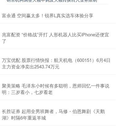
富余通 空间赢太多！锐界L真实选车体验分享
兆富配资 “价格战”开打 人形机器人比买iPhone还便宜
了
万宝优配 股票行情快报：航天机电（600151）6月4日
主力资金净卖出2543.74万元
聚美策略 毛泽东小时候有多聪明，恩师回忆一件事说
明：三岁看小，七岁看老
长胜证券 起用全男班舞者，马修・伯恩舞剧《天鹅
湖》时隔6年重返羊城