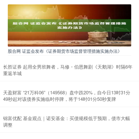
股合网 证监会发布《证券期货市场监督管理措施实施办法》
长胜证券 起用全男班舞者，马修・伯恩舞剧《天鹅湖》时隔6年
重返羊城
天盈财富 “21万科06”（149568）盘中跌20%，自今日13时31分
49秒起对该债券实施临时停牌，将于14时01分50秒复牌
锦富优配 基金观点｜诺安基金：买债规模低于预期，债市大幅
调整