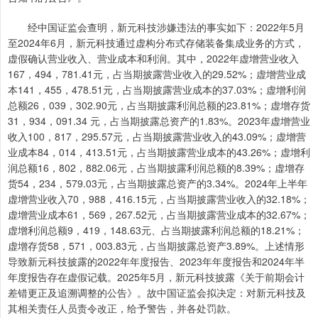
经中国证监会查明，新元科技涉嫌违法的事实如下：2022年5月
至2024年6月，新元科技通过虚构分布式存储装备集成业务的方式，
虚假确认营业收入、营业成本和利润。其中，2022年虚增营业收入
167，494，781.41元，占当期披露营业收入的29.52%；虚增营业成
本141，455，478.51元，占当期披露营业成本的37.03%；虚增利润
总额26，039，302.90元，占当期披露利润总额的23.81%；虚增存货
31，934，091.34 元，占当期披露总资产的1.83%。2023年虚增营业
收入100，817，295.57元，占当期披露营业收入的43.09%；虚增营
业成本84，014，413.51元，占当期披露营业成本的43.26%；虚增利
润总额16，802，882.06元，占当期披露利润总额的8.39%；虚增存
货54，234，579.03元，占当期披露总资产的3.34%。2024年上半年
虚增营业收入70，988，416.15元，占当期披露营业收入的32.18%；
虚增营业成本61，569，267.52元，占当期披露营业成本的32.67%；
虚增利润总额9，419，148.63元、占当期披露利润总额的18.21%；
虚增存货58，571，003.83元，占当期披露总资产3.89%。上述情形
导致新元科技披露的2022年年度报告、2023年年度报告和2024年半
年度报告存在虚假记载。2025年5月，新元科技披露《关于前期会计
差错更正及追溯调整的公告》。故中国证监会拟决定：对新元科技及
其相关责任人员责令改正，给予警告，并各处罚款。