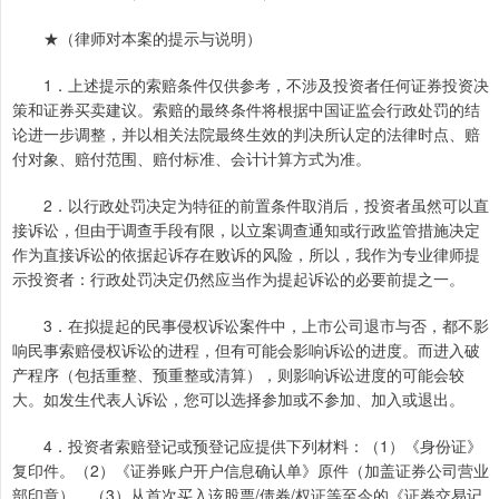
★（律师对本案的提示与说明）
1．上述提示的索赔条件仅供参考，不涉及投资者任何证券投资决
策和证券买卖建议。索赔的最终条件将根据中国证监会行政处罚的结
论进一步调整，并以相关法院最终生效的判决所认定的法律时点、赔
付对象、赔付范围、赔付标准、会计计算方式为准。
2．以行政处罚决定为特征的前置条件取消后，投资者虽然可以直
接诉讼，但由于调查手段有限，以立案调查通知或行政监管措施决定
作为直接诉讼的依据起诉存在败诉的风险，所以，我作为专业律师提
示投资者：行政处罚决定仍然应当作为提起诉讼的必要前提之一。
3．在拟提起的民事侵权诉讼案件中，上市公司退市与否，都不影
响民事索赔侵权诉讼的进程，但有可能会影响诉讼的进度。而进入破
产程序（包括重整、预重整或清算），则影响诉讼进度的可能会较
大。如发生代表人诉讼，您可以选择参加或不参加、加入或退出。
4．投资者索赔登记或预登记应提供下列材料：（1）《身份证》
复印件。（2）《证券账户开户信息确认单》原件（加盖证券公司营业
部印章）。（3）从首次买入该股票/债券/权证等至今的《证券交易记