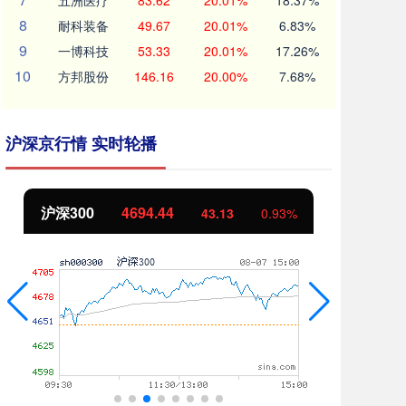
五洲医疗
83.62
20.01%
18.37%
8
耐科装备
49.67
20.01%
6.83%
9
一博科技
53.33
20.01%
17.26%
10
方邦股份
146.16
20.00%
7.68%
沪深京行情 实时轮播
沪深300
4694.44
北
43.13
0.93%