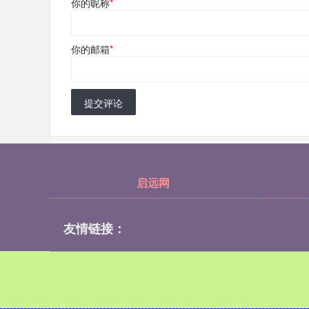
你的昵称
*
你的邮箱
*
提交评论
启远网
友情链接：