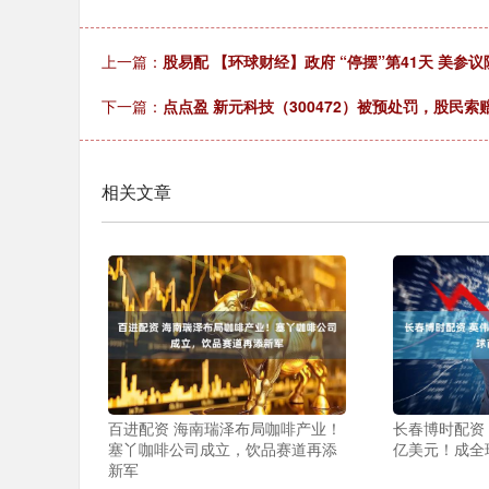
上一篇：
股易配 【环球财经】政府 “停摆”第41天 美参
下一篇：
点点盈 新元科技（300472）被预处罚，股民索
相关文章
百进配资 海南瑞泽布局咖啡产业！
长春博时配资
塞丫咖啡公司成立，饮品赛道再添
亿美元！成全
新军