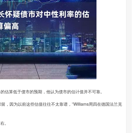
深证成指
14311.01
02%
200.89
1.42%
性利率的估算低于债市的预期，他认为债市的估计值并不可靠。
因为以前这些估值往往不太靠谱，”Williams周四在德国法兰克
左右。