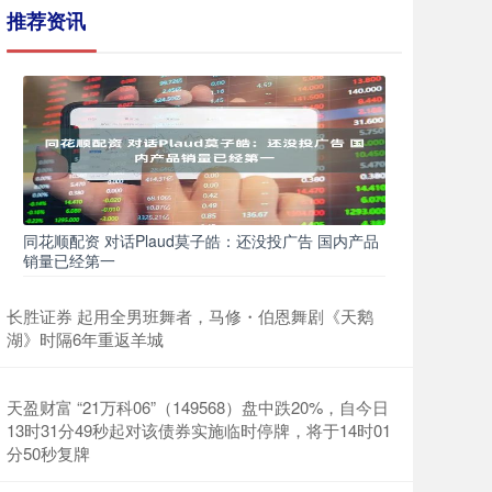
推荐资讯
同花顺配资 对话Plaud莫子皓：还没投广告 国内产品
销量已经第一
长胜证券 起用全男班舞者，马修・伯恩舞剧《天鹅
湖》时隔6年重返羊城
天盈财富 “21万科06”（149568）盘中跌20%，自今日
13时31分49秒起对该债券实施临时停牌，将于14时01
分50秒复牌