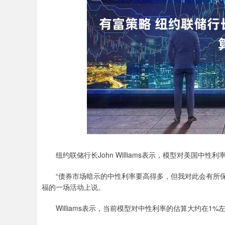
上证指数
3940.04
.40
2.13%
39.68
1.
纽约联储行长John Williams表示，模型对美国中
“债券市场暗示的中性利率要高得多，但我对此会有所保留，
福的一场活动上说。
Williams表示，当前模型对中性利率的估算大约在1%