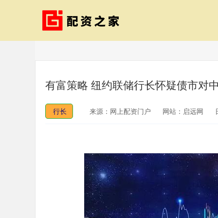
有富策略 纽约联储行长怀疑债市对
行长
来源：网上配资门户
网站：启远网