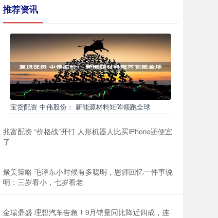
推荐资讯
宝货配资 中伟股份： 新能源材料矩阵领跑全球
兆富配资 “价格战”开打 人形机器人比买iPhone还便宜
了
聚美策略 毛泽东小时候有多聪明，恩师回忆一件事说
明：三岁看小，七岁看老
金瑞鼎盛 理想汽车告急！9月销量同比降近四成，连