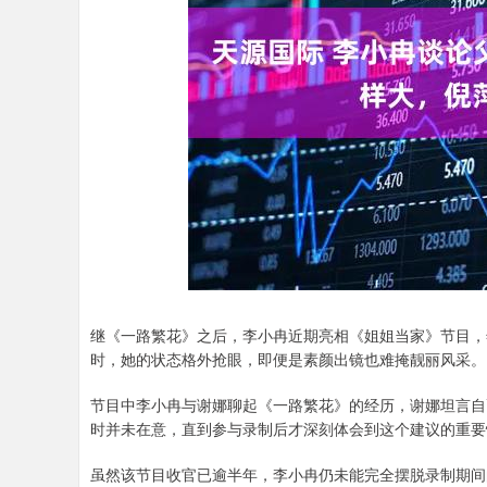
3940.04
深证成指
14311.
39.68
1.02%
继《一路繁花》之后，李小冉近期亮相《姐姐当家》节目，
时，她的状态格外抢眼，即便是素颜出镜也难掩靓丽风采。
节目中李小冉与谢娜聊起《一路繁花》的经历，谢娜坦言自
时并未在意，直到参与录制后才深刻体会到这个建议的重要
虽然该节目收官已逾半年，李小冉仍未能完全摆脱录制期间