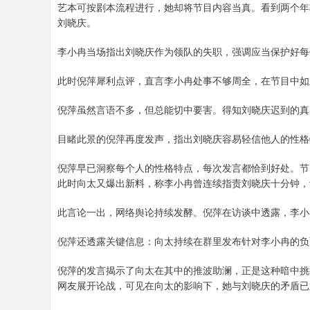
艺本可按剧本流程进行，她却将节目内容当真。看到两个年
刘晓庆。
李小冉当场指出刘晓庆作为领队的失职，强调应当保护好每
此时倪萍犀利点评，直言李小冉处事不够周全，在节目中如
倪萍虽然言语不多，但总能切中要害。得知刘晓庆迟到的真
目睹此景的倪萍再度发声，指出刘晓庆容易轻信他人的性格
倪萍早已洞察每个人的性格特点，每次发言都恰到好处。节
此时向太又爆出新料，称李小冉曾连续指责刘晓庆十分钟，
此言论一出，网络舆论持续发酵。倪萍在访谈中透露，李小
倪萍还透露关键信息：向太持续在群里发布针对李小冉的负
倪萍的发言揭示了向太在其中的推波助澜，正是这种暗中挑
网友展开论战，可见在向太的影响下，她与刘晓庆的矛盾已