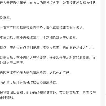
轻人辛苦搬运箱子，在向太的煽风点火下，她直接将矛头指向领队
位嘉宾。
此直言不讳容易招致负面评价，看似真情流露实则欠考虑。
实原因后，李小冉懊悔落泪，主动拥抱对方表达歉意。
特点，表面是在点评刘晓庆，实则提醒李小冉勿要轻易被人利用。
目播出后，李小冉陷入舆论漩涡，众多观众表示对其印象改观。而
让对方无从回应。
冉因不堪舆论压力愤然退出群聊，之后伤心不已。
面内容，这才导致她情绪失控退出群聊。
拨导致团队失和，而她自己却置身事外。节目结束后李小冉直接与
难以调和。