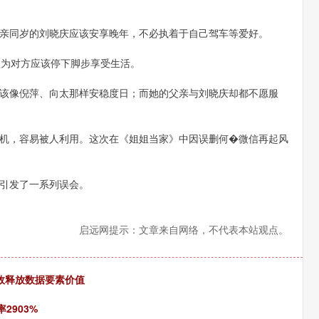
亲同岁的刘晓庆应该安享晚年，不必执着于自己驾车等爱好。
认为对方应该停下脚步享受生活。
该像倪萍、向太那样安稳度日；而她的父亲与刘晓庆却都不愿服
机，容易被人利用。这次在《姐姐当家》中因误删何�微信再起风
引发了一系列误会。
启远网提示：文章来自网络，不代表本站观点。
有效释放数据要素价值
2903%